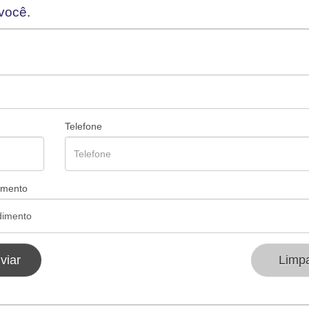
você.
Telefone
amento