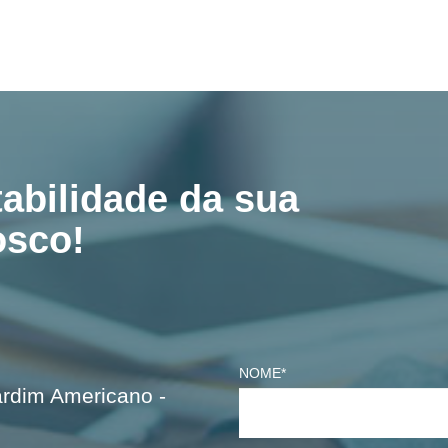
tabilidade da sua
osco!
NOME*
ardim Americano -